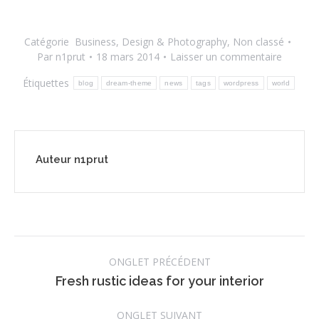
Catégorie
Business
,
Design & Photography
,
Non classé
Par
n1prut
18 mars 2014
Laisser un commentaire
Étiquettes
blog
dream-theme
news
tags
wordpress
world
Auteur
n1prut
Navigation
ONGLET PRÉCÉDENT
de
Onglet
Fresh rustic ideas for your interior
précédent
commentaire
ONGLET SUIVANT