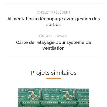
Navigation
ONGLET PRÉCÉDENT
de
Alimentation à découpage avec gestion des
Onglet
sorties
commentaire
précédent
ONGLET SUIVANT
Carte de relayage pour système de
Projets
ventilation
similaires
Projets similaires