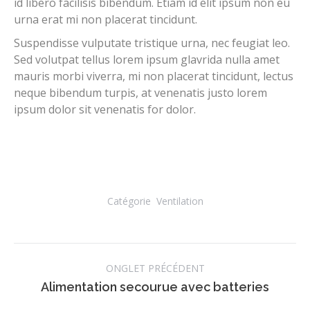
id libero facilisis bibendum. Etiam id elit ipsum non eu
urna erat mi non placerat tincidunt.
Suspendisse vulputate tristique urna, nec feugiat leo.
Sed volutpat tellus lorem ipsum glavrida nulla amet
mauris morbi viverra, mi non placerat tincidunt, lectus
neque bibendum turpis, at venenatis justo lorem
ipsum dolor sit venenatis for dolor.
Catégorie
Ventilation
Navigation
ONGLET PRÉCÉDENT
de
Onglet
Alimentation secourue avec batteries
précédent