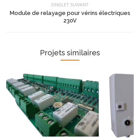
commentaire
ONGLET SUIVANT
Module de relayage pour vérins électriques
Projets
230V
similaires
Projets similaires