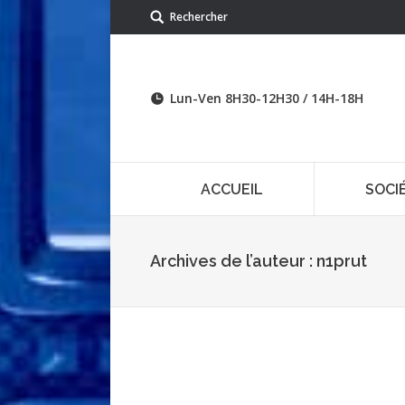
Rechercher
Lun-Ven 8H30-12H30 / 14H-18H
ACCUEIL
SOCI
Archives de l’auteur :
n1prut
Bonjour tout le monde !