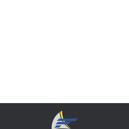
Fresh rustic ideas for your interior
Design & Photography
,
Non classé
Par
n1prut
18 mars 2014
Laisser un commentaire
Vivamus ullamcorper leo risus, non vehicula
odio. In consectetur viverra ante, eget
vulputate magna id, ultrices in felis.
Suspendisse potenti. Donec venenatis, eros
scelerisque volutpat fringilla, mi diam varius
ligula, in eleifend lectus est fermentum lorem.
Duis volutpat sollicitudin ante ac hendrerit.